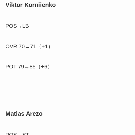
Viktor Korniienko
POS→LB
OVR 70→71（
+1
）
POT 79→85（
+6
）
Matias Arezo
POS→ST