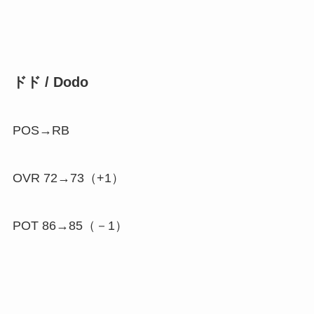
ドド / Dodo
POS→RB
OVR 72→73（
+1
）
POT 86→85（
－1
）