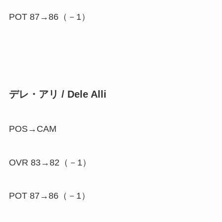
POT 87→86（
－1
）
デレ・アリ / Dele Alli
POS→CAM
OVR 83→82（
－1
）
POT 87→86（
－1
）