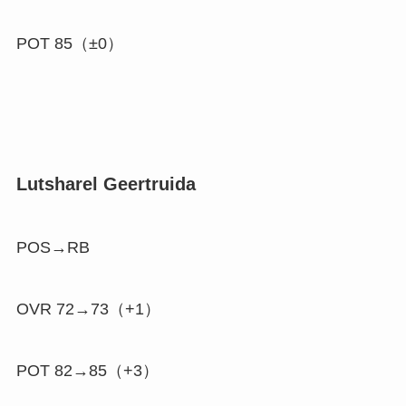
POT 85（±0）
Lutsharel Geertruida
POS→RB
OVR 72→73（
+1
）
POT 82→85（
+3
）