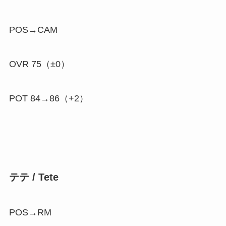
POS→CAM
OVR 75（±0）
POT 84→86（
+2
）
テテ / Tete
POS→RM